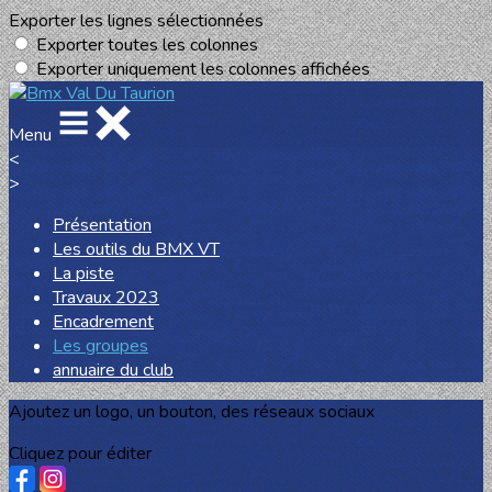
Exporter les lignes sélectionnées
Exporter toutes les colonnes
Exporter uniquement les colonnes affichées
Menu
<
>
Présentation
Les outils du BMX VT
La piste
Travaux 2023
Encadrement
Les groupes
annuaire du club
Ajoutez un logo, un bouton, des réseaux sociaux
Cliquez pour éditer