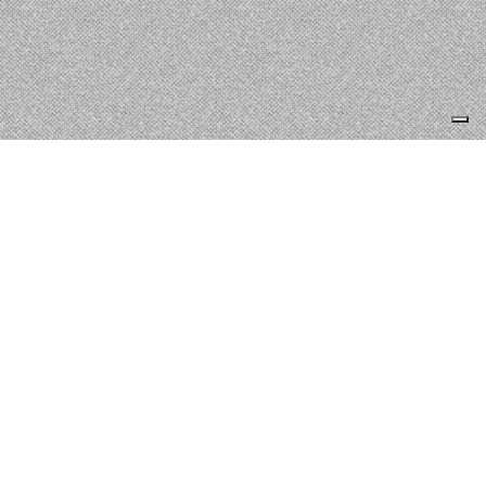
OFFICE TOURISME MONTS DU LIMOUSIN
https://www.tourisme-montsdulimousin.fr/
Je m'abonne à la newsletter
OK
Plan du site
Licences
Mentions légales
CGUV
Paramétrer vos cookies