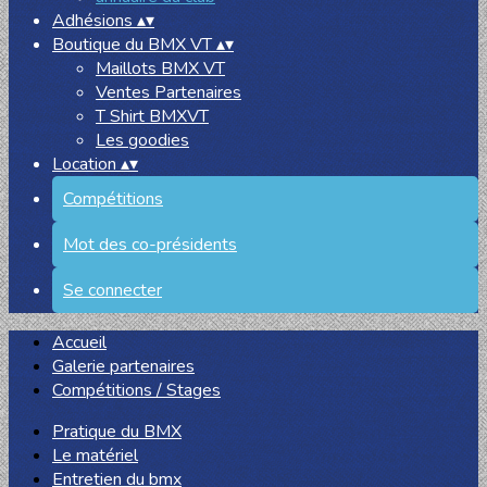
Adhésions
▴
▾
Boutique du BMX VT
▴
▾
Maillots BMX VT
Ventes Partenaires
T Shirt BMXVT
Les goodies
Location
▴
▾
Compétitions
Mot des co-présidents
Se connecter
Accueil
Galerie partenaires
Compétitions / Stages
Pratique du BMX
Le matériel
Entretien du bmx