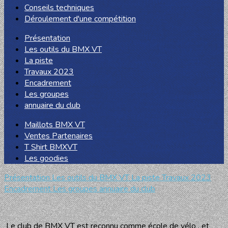
Conseils techniques
Déroulement d'une compétition
Présentation
Les outils du BMX VT
La piste
Travaux 2023
Encadrement
Les groupes
annuaire du club
Maillots BMX VT
Ventes Partenaires
T Shirt BMXVT
Les goodies
Présentation
Les outils du BMX VT
La piste
Travaux 2023
Encadrement
Les groupes
annuaire du club
Le club de BMX VT est reconnu comme école de vélo , et