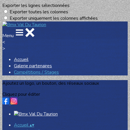
Exporter les lignes sélectionnées
Exporter toutes les colonnes
Exporter uniquement les colonnes affichées
Menu
<
>
Accueil
Galerie partenaires
Compétitions / Stages
Ajoutez un logo, un bouton, des réseaux sociaux
Cliquez pour éditer
Accueil
▴
▾