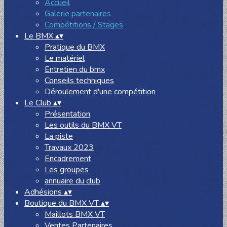
Accueil
Galerie partenaires
Compétitions / Stages
Le BMX
▴
▾
Pratique du BMX
Le matériel
Entretien du bmx
Conseils techniques
Déroulement d'une compétition
Le Club
▴
▾
Présentation
Les outils du BMX VT
La piste
Travaux 2023
Encadrement
Les groupes
annuaire du club
Adhésions
▴
▾
Boutique du BMX VT
▴
▾
Maillots BMX VT
Ventes Partenaires