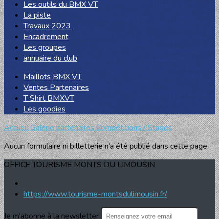
Les outils du BMX VT
La piste
Travaux 2023
Encadrement
Les groupes
annuaire du club
Maillots BMX VT
Ventes Partenaires
T Shirt BMXVT
Les goodies
Accueil
Galerie partenaires
Compétitions / Stages
Aucun formulaire ni billetterie n'a été publié dans cette page.
OFFICE TOURISME MONTS DU LIMOUSIN
https://www.tourisme-montsdulimousin.fr/
Je m'abonne à la newsletter